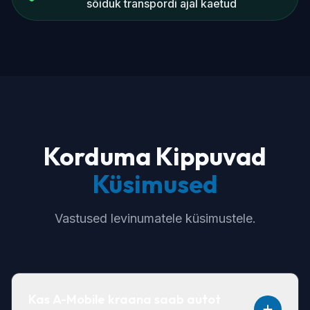
sõiduk transpordi ajal kaetud
Korduma Kippuvad
Küsimused
Vastused levinumatele küsimustele.
Kas A-Mobile kraana saab autot