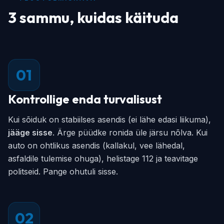
3 sammu, kuidas käituda
01
Kontrollige enda turvalisust
Kui sõiduk on stabiilses asendis (ei lähe edasi liikuma),
jääge sisse
. Ärge püüdke ronida üle järsu nõlva. Kui
auto on ohtlikus asendis (kallakul, vee lähedal,
asfaldile tulemise ohuga), helistage 112 ja teavitage
politseid. Pange ohutuli sisse.
02