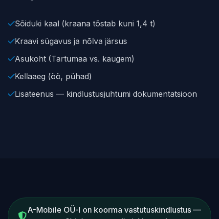
Sõiduki kaal (kraana tõstab kuni 1,4 t)
Kraavi sügavus ja nõlva järsus
Asukoht (Tartumaa vs. kaugem)
Kellaaeg (öö, pühad)
Lisateenus — kindlustusjuhtumi dokumentatsioon
A-Mobile OÜ-l on koorma vastutuskindlustus —