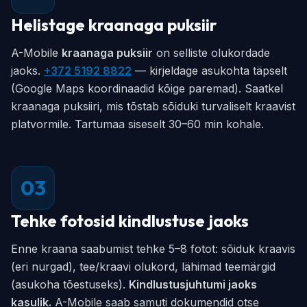
Helistage kraanaga puksiir
A-Mobile
kraanaga puksiir
on selliste olukordade
jaoks.
+372 5192 8822
— kirjeldage asukohta täpselt
(Google Maps koordinaadid kõige paremad). Saatkel
kraanaga puksiiri, mis tõstab sõiduki turvaliselt kraavist
platvormile. Tartumaa siseselt 30–60 min kohale.
03
Tehke fotosid kindlustuse jaoks
Enne kraana saabumist tehke 5–8 fotot: sõiduk kraavis
(eri nurgad), tee/kraavi olukord, lähimad teemärgid
(asukoha tõestuseks).
Kindlustusjuhtumi jaoks
kasulik.
A-Mobile saab samuti dokumendid otse