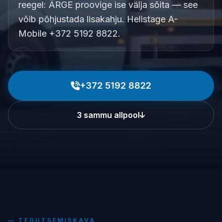
reegel: ÄRGE proovige ise välja sõita — see
võib põhjustada lisakahju. Helistage A-
Mobile +372 5192 8822.
+372 5192 8822
3 sammu allpool
— TEGUTSEMISKAVA