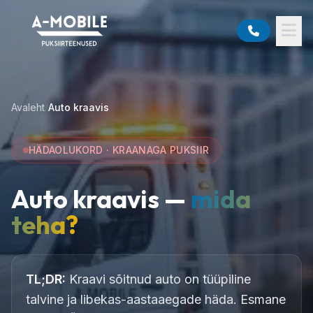
Avaleht
/
Auto kraavis
HÄDAOLUKORD · KRAANAGA PUKSIIR
Auto kraavis —
mida
teha?
TL;DR:
Kraavi sõitnud auto on tüüpiline
talvine ja libekas-aastaaegade häda. Esmane